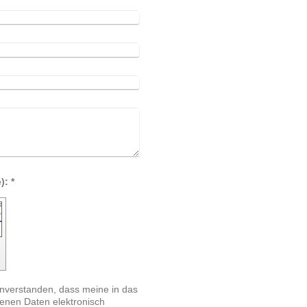
Captcha (Spam-Schutz-Code): *
einverstanden, dass meine in das
enen Daten elektronisch