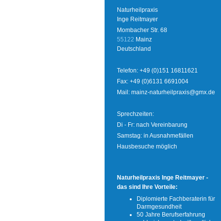
Naturheilpraxis
Inge Reitmayer
Mombacher Str. 68
55122
Mainz
Deutschland
Telefon: +49 (0)151 16811621
Fax: +49 (0)6131 6691004
Mail:
mainz-naturheilpraxis@gmx.de
Sprechzeiten:
Di - Fr: nach Vereinbarung
Samstag: in Ausnahmefällen
Hausbesuche möglich
Naturheilpraxis Inge Reitmayer -
das sind Ihre Vorteile:
Diplomierte Fachberaterin für
Darmgesundheit
50 Jahre Berufserfahrung